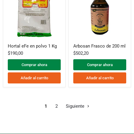
Hortal
Arbosan
Hortal eFe en polvo 1 Kg
Arbosan Frasco de 200 ml
eFe
Frasco
en
de
$190,00
$502,20
polvo
200
1
ml
Comprar ahora
Comprar ahora
Kg
Añadir al carrito
Añadir al carrito
1
2
Siguiente