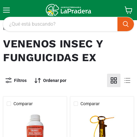
Menú
Ver
carrito
Inicio
Venenos Insec Y Funguicidas Ex
VENENOS INSEC Y
FUNGUICIDAS EX
Filtros
Ordenar por
Comparar
Comparar