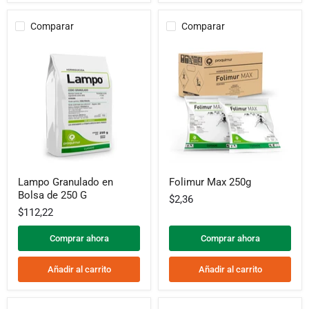
Comparar
Comparar
Lampo
Folimur
Lampo Granulado en
Folimur Max 250g
Granulado
Max
Bolsa de 250 G
en
250g
$2,36
Bolsa
$112,22
de
250
Comprar ahora
Comprar ahora
G
Añadir al carrito
Añadir al carrito