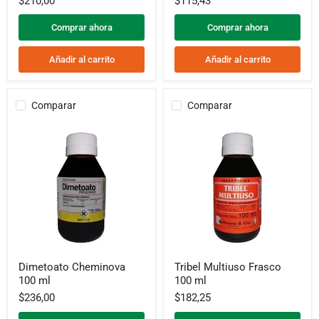
$210,00
$115,43
(Simil
G
Imidatec)
Comprar ahora
Comprar ahora
Añadir al carrito
Añadir al carrito
Comparar
Comparar
Dimetoato
Tribel
Dimetoato Cheminova
Tribel Multiuso Frasco
Cheminova
Multiuso
100 ml
100 ml
100
Frasco
ml
100
$236,00
$182,25
ml