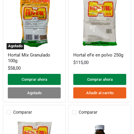
Agotado
Hortal
Hortal
Hortal Mix Granulado
Hortal eFe en polvo 250g
Mix
eFe
100g
Granulado
en
$115,00
100g
polvo
$58,00
250g
Comprar ahora
Comprar ahora
Agotado
Añadir al carrito
Comparar
Comparar