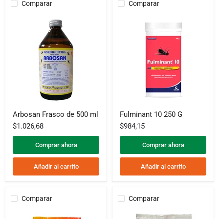
Comparar
Comparar
Arbosan
Fulminant
Arbosan Frasco de 500 ml
Fulminant 10 250 G
Frasco
10
de
250
$1.026,68
$984,15
500
G
ml
Comprar ahora
Comprar ahora
Añadir al carrito
Añadir al carrito
Comparar
Comparar