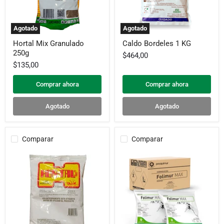
Agotado
Agotado
Hortal
Caldo
Hortal Mix Granulado
Caldo Bordeles 1 KG
Mix
Bordeles
250g
Granulado
1
$464,00
250g
KG
$135,00
Comprar ahora
Comprar ahora
Agotado
Agotado
Comparar
Comparar