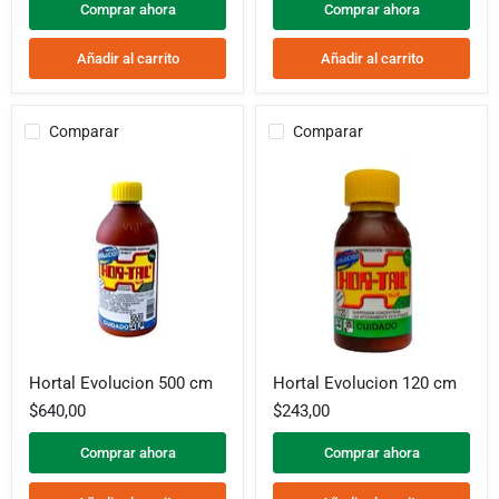
Comprar ahora
Comprar ahora
Añadir al carrito
Añadir al carrito
Comparar
Comparar
Hortal
Hortal
Hortal Evolucion 500 cm
Hortal Evolucion 120 cm
Evolucion
Evolucion
500
120
$640,00
$243,00
cm
cm
Comprar ahora
Comprar ahora