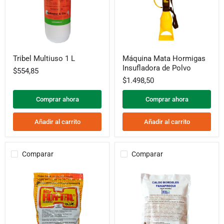
Tribel
Máquina
Tribel Multiuso 1 L
Máquina Mata Hormigas
Multiuso
Mata
Insufladora de Polvo
1
Hormigas
$554,85
L
Insufladora
$1.498,50
de
Polvo
Comprar ahora
Comprar ahora
Añadir al carrito
Añadir al carrito
Comparar
Comparar