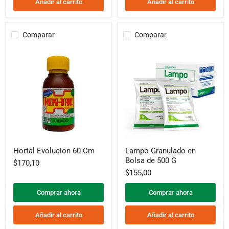
Añadir al carrito
Añadir al carrito
Comparar
Comparar
Hortal
Lampo
Hortal Evolucion 60 Cm
Lampo Granulado en
Evolucion
Granulado
Bolsa de 500 G
60
en
$170,10
Cm
Bolsa
$155,00
de
500
Comprar ahora
Comprar ahora
G
Añadir al carrito
Añadir al carrito