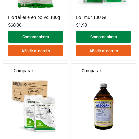
Hortal
Folimur
Hortal eFe en polvo 100g
Folimur 100 Gr
eFe
100
en
Gr
$68,00
$1,90
polvo
100g
Comprar ahora
Comprar ahora
Añadir al carrito
Añadir al carrito
Comparar
Comparar
Folimur
Arbosan