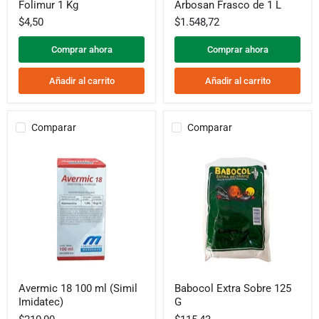
Folimur 1 Kg
Arbosan Frasco de 1 L
1
Frasco
Kg
de
$4,50
$1.548,72
1
L
Comprar ahora
Comprar ahora
Añadir al carrito
Añadir al carrito
Comparar
Comparar
Avermic
Babocol
Avermic 18 100 ml (Simil
Babocol Extra Sobre 125
18
Extra
Imidatec)
G
100
Sobre
ml
125