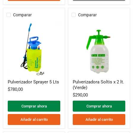
Comparar
Comparar
Pulverizador
Pulverizadora
Pulverizador Sprayer 5 Lts
Pulverizadora Soltis x 2 lt.
Sprayer
Soltis
(Verde)
5
x
$780,00
Lts
2
$290,00
lt.
(Verde)
Comprar ahora
Comprar ahora
Añadir al carrito
Añadir al carrito