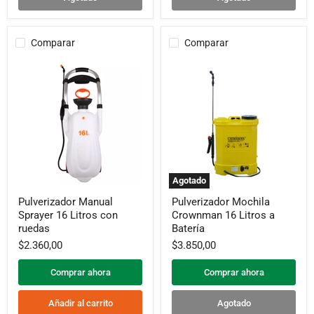
Comparar
Comparar
Agotado
Pulverizador
Pulverizador
Pulverizador Manual
Pulverizador Mochila
Manual
Mochila
Sprayer 16 Litros con
Crownman 16 Litros a
Sprayer
Crownman
16
16
ruedas
Batería
Litros
Litros
$2.360,00
$3.850,00
con
a
ruedas
Batería
Comprar ahora
Comprar ahora
Añadir al carrito
Agotado