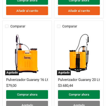
Comprar ahora
Comprar ahora
Añadir al carrito
Añadir al carrito
Comparar
Comparar
Agotado
Agotado
Pulverizador
Pulverizador
Pulverizador Guarany 16 Lt
Pulverizador Guarany 20 Lt
Guarany
Guarany
16
20
$79,00
$3.680,44
Lt
Lt
Comprar ahora
Comprar ahora
Agotado
Agotado