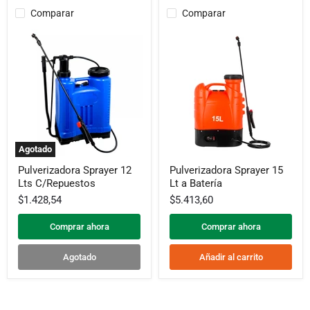
Comparar
Comparar
Agotado
Pulverizadora
Pulverizadora
Pulverizadora Sprayer 12
Pulverizadora Sprayer 15
Sprayer
Sprayer
Lts C/Repuestos
Lt a Batería
12
15
Lts
Lt
$1.428,54
$5.413,60
C/Repuestos
a
Batería
Comprar ahora
Comprar ahora
Agotado
Añadir al carrito