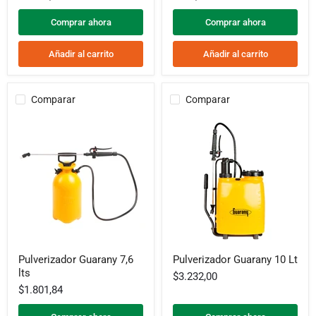
Comprar ahora
Comprar ahora
Añadir al carrito
Añadir al carrito
Comparar
Comparar
Pulverizador
Pulverizador
Pulverizador Guarany 7,6
Pulverizador Guarany 10 Lt
Guarany
Guarany
lts
7,6
10
$3.232,00
lts
Lt
$1.801,84