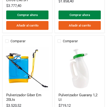
16
7
$1.858,40
Litros
Lt
$3.777,40
EM/SH
Comprar ahora
Comprar ahora
Añadir al carrito
Añadir al carrito
Comparar
Comparar
Pulverizador
Pulverizador
Pulverizador Giber Em
Pulverizador Guarany 1,2
Giber
Guarany
20Lts
Lt
Em
1,2
20Lts
Lt
$3.520,52
$719,12