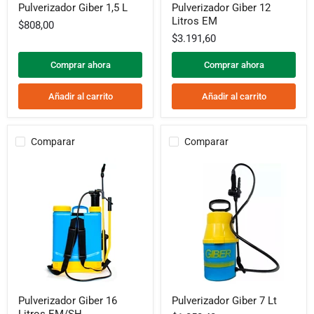
Pulverizador Giber 1,5 L
Pulverizador Giber 12
Giber
Giber
Litros EM
1,5
12
$808,00
L
Litros
$3.191,60
EM
Comprar ahora
Comprar ahora
Añadir al carrito
Añadir al carrito
Comparar
Comparar
Pulverizador
Pulverizador
Pulverizador Giber 16
Pulverizador Giber 7 Lt
Giber
Giber
Litros EM/SH