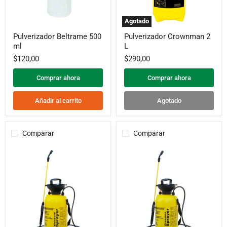
Agotado
Pulverizador
Pulverizador
Pulverizador Beltrame 500
Pulverizador Crownman 2
Beltrame
Crownman
ml
L
500
2
ml
L
$120,00
$290,00
Comprar ahora
Comprar ahora
Añadir al carrito
Agotado
Comparar
Comparar