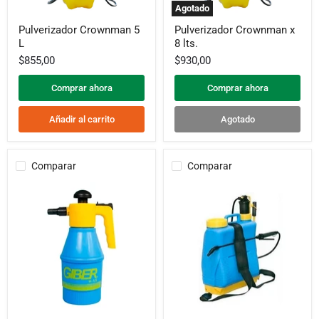
Agotado
Pulverizador
Pulverizador
Pulverizador Crownman 5
Pulverizador Crownman x
Crownman
Crownman
L
8 lts.
5
x
L
8
$855,00
$930,00
lts.
Comprar ahora
Comprar ahora
Añadir al carrito
Agotado
Comparar
Comparar
Pulverizador
Pulverizador