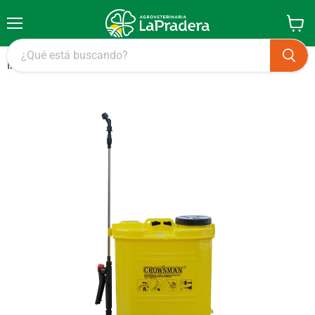
Menú
Ver
carrito
Inicio
Pulverizador Mochila Crownman 16 Litros a Batería