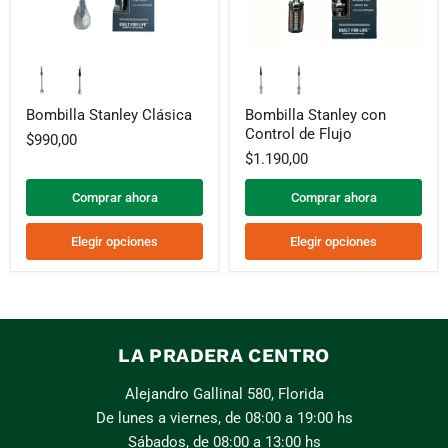
Bombilla
Bombilla
Stanley
Stanley
Clásica
con
Control
Bombilla Stanley Clásica
Bombilla Stanley con
de
Control de Flujo
$990,00
Flujo
$1.190,00
Comprar ahora
Comprar ahora
Elegir opciones
Elegir opciones
LA PRADERA CENTRO
Alejandro Gallinal 580, Florida
De lunes a viernes, de 08:00 a 19:00 hs
Sábados, de 08:00 a 13:00 hs