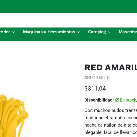
terior
Maquinas y Herramientas
Camping
Mascota
RED AMARI
SKU
11852-0
Precio actual
$311,04
Disponibilidad:
en stock
Con muchos nudos trenzado
mantiene el tamaño adecua
hecha de nailon de alta ca
plegable, fácil de llevar, 