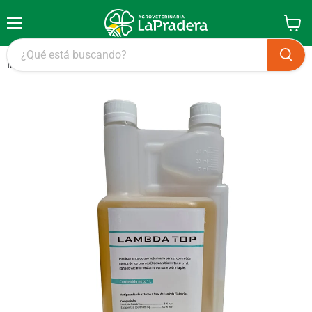
Menú
Ver
carrito
Inicio
Lambda Top 1L