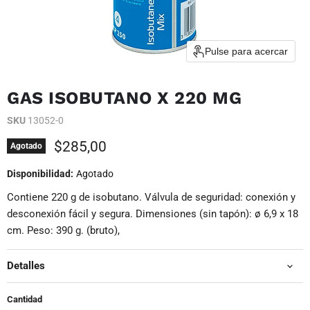
Pulse para acercar
GAS ISOBUTANO X 220 MG
SKU
13052-0
Precio actual
$285,00
Agotado
Disponibilidad:
Agotado
Contiene 220 g de isobutano. Válvula de seguridad: conexión y
desconexión fácil y segura. Dimensiones (sin tapón): ø 6,9 x 18
cm. Peso: 390 g. (bruto),
Detalles
Cantidad