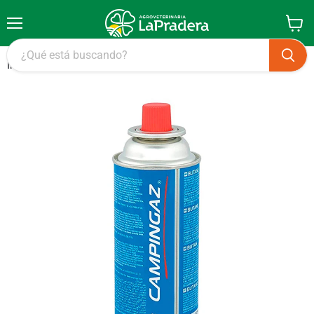
Menú
Ver
carrito
Inicio
Gas Isobutano x 220 mg