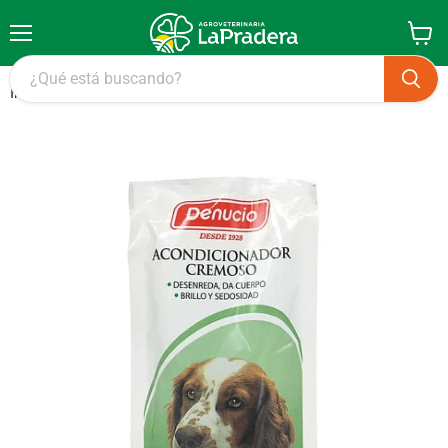
Menú
Ver
carrito
Inicio
Crema Acondicionadora Denucio Sachet 60 ml