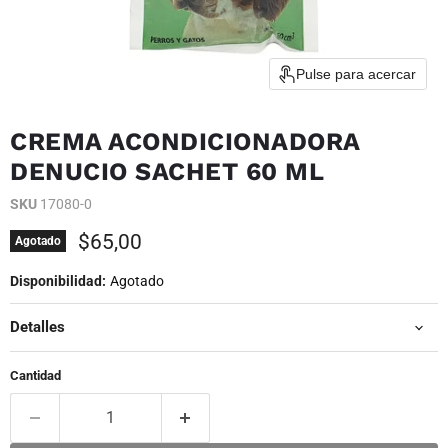
Pulse para acercar
CREMA ACONDICIONADORA
DENUCIO SACHET 60 ML
SKU
17080-0
Precio actual
$65,00
Agotado
Disponibilidad:
Agotado
Detalles
Cantidad