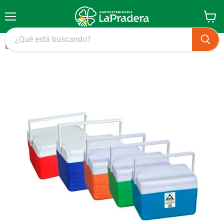
Menú
Ver
carrito
Inicio
Conservadora Lanchera Arye 4 Litros Varios Colores